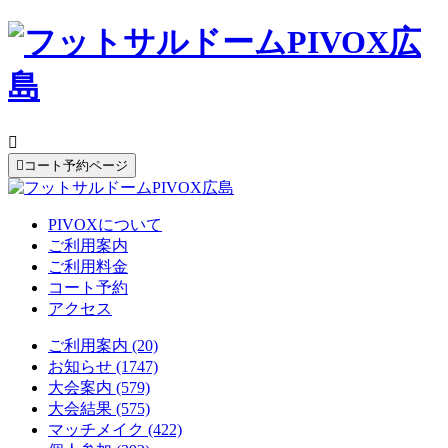


コート予約ページ
PIVOXについて
ご利用案内
ご利用料金
コート予約
アクセス
ご利用案内 (20)
お知らせ (1747)
大会案内 (579)
大会結果 (575)
マッチメイク (422)