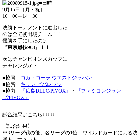
■日時
9月15日（月・祝）
10：00～14：30
決勝トーナメントに進出した
のは全て初出場チーム！！
優勝を手にしたのは
『東京蹴技963』！！
次はチャンピオンズカップに
チャレンジか？！
■協賛：
コカ・コーラ ウエストジャパン
■協賛：
キリン ビバレッジ
■協力：
『広島DLLC/PIVOX』
・
『ファミコンジャン
プ/PIVOX』
試合結果はこちら↓↓↓↓↓
【試合結果】
※3リーグ戦の後、各リーグの1位＋ワイルドカードによる決
勝トーナメント