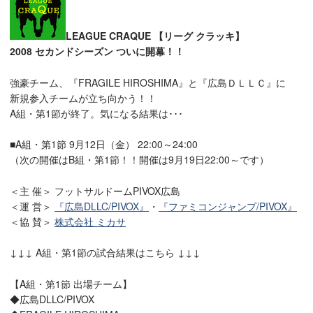
LEAGUE CRAQUE 【リーグ クラッキ】
2008 セカンドシーズン ついに開幕！！
強豪チーム、『FRAGILE HIROSHIMA』と『広島ＤＬＬＣ』に
新規参入チームが立ち向かう！！
A組・第1節が終了。気になる結果は･･･
■A組・第1節 9月12日（金） 22:00～24:00
（次の開催はB組・第1節！！開催は9月19日22:00～です）
＜主 催＞ フットサルドームPIVOX広島
＜運 営＞
『広島DLLC/PIVOX』
・
『ファミコンジャンプ/PIVOX』
＜協 賛＞
株式会社 ミカサ
↓↓↓ A組・第1節の試合結果はこちら ↓↓↓
【A組・第1節 出場チーム】
◆広島DLLC/PIVOX