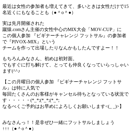
最近は女性の参加者も増えてきて、多いときは女性だけで15
名近くにもなることも（●＾o＾●）
実は先月開催された
蹴猿.comさん主催の女性中心のMIX大会「MOV-CUP」に
この個人参加 『ビギナーチャレンジ フットサル』の参加者
で『PIVOX-MIX』という
チームを作って出場したりなんかもしたんですよー！！
もちろんみなさん、初めは初対面。
でもすぐに打ち解けて、とっても仲良くなっていらっしゃい
ます(^^♪
【この月曜日の個人参加 『ビギナーチャレンジ フットサ
ル』は特に人気で
毎回たくさんのお客様がキャンセル待ちとなっている状況で
す・・・・・(*_*;(*_*;(*_*;
なるべくご予約はお早めによろしくお願いします<(_ _)>】
みなさんっ！！是非ぜひ一緒にフットサルしましょう
↑↑↑（●＾o＾●）