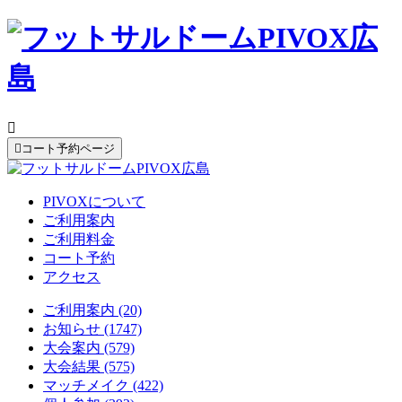


コート予約ページ
PIVOXについて
ご利用案内
ご利用料金
コート予約
アクセス
ご利用案内 (20)
お知らせ (1747)
大会案内 (579)
大会結果 (575)
マッチメイク (422)