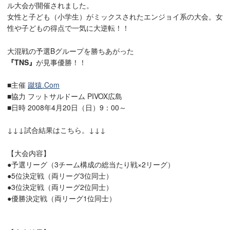
ル大会が開催されました。
女性と子ども（小学生）がミックスされたエンジョイ系の大会。女
性や子どもの得点で一気に大逆転！！
大混戦の予選Bグループを勝ちあがった
『TNS』
が見事優勝！！
■主催
蹴猿.Com
■協力 フットサルドーム PIVOX広島
■日時 2008年4月20日（日）9：00～
↓↓↓試合結果はこちら。↓↓↓
【大会内容】
●予選リーグ（3チーム構成の総当たり戦×2リーグ）
●5位決定戦（両リーグ3位同士）
●3位決定戦（両リーグ2位同士）
●優勝決定戦（両リーグ1位同士）