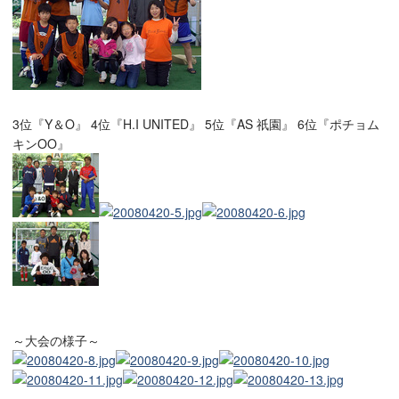
3位『Y＆O』 4位『H.I UNITED』 5位『AS 祇園』 6位『ポチョム
キンOO』
～大会の様子～