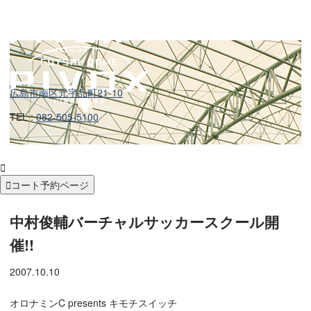
広島市南区元宇品町21-10
TEL :
082-505-5100


コート予約ページ
中村俊輔バーチャルサッカースクール開
催!!
2007.10.10
オロナミンC presents キモチスイッチ