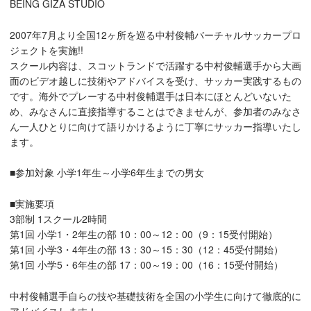
BEING GIZA STUDIO
2007年7月より全国12ヶ所を巡る中村俊輔バーチャルサッカープロ
ジェクトを実施!!
スクール内容は、スコットランドで活躍する中村俊輔選手から大画
面のビデオ越しに技術やアドバイスを受け、サッカー実践するもの
です。海外でプレーする中村俊輔選手は日本にほとんどいないた
め、みなさんに直接指導することはできませんが、参加者のみなさ
ん一人ひとりに向けて語りかけるように丁寧にサッカー指導いたし
ます。
■参加対象 小学1年生～小学6年生までの男女
■実施要項
3部制 1スクール2時間
第1回 小学1・2年生の部 10：00～12：00（9：15受付開始）
第1回 小学3・4年生の部 13：30～15：30（12：45受付開始）
第1回 小学5・6年生の部 17：00～19：00（16：15受付開始）
中村俊輔選手自らの技や基礎技術を全国の小学生に向けて徹底的に
アドバイスします！